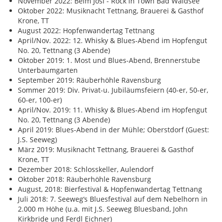
November 2022: Beim Josl - Rock in Town Bad Waldsee
Oktober 2022: Musiknacht Tettnang, Brauerei & Gasthof
Krone, TT
August 2022: Hopfenwandertag Tettnang
April/Nov. 2022: 12. Whisky & Blues-Abend im Hopfengut
No. 20, Tettnang (3 Abende)
Oktober 2019: 1. Most und Blues-Abend, Brennerstube
Unterbaumgarten
September 2019: Räuberhöhle Ravensburg
Sommer 2019: Div. Privat-u. Jubiläumsfeiern (40-er, 50-er,
60-er, 100-er)
April/Nov. 2019: 11. Whisky & Blues-Abend im Hopfengut
No. 20, Tettnang (3 Abende)
April 2019: Blues-Abend in der Mühle; Oberstdorf (Guest:
J.S. Seeweg)
März 2019: Musiknacht Tettnang, Brauerei & Gasthof
Krone, TT
Dezember 2018: Schlosskeller, Aulendorf
Oktober 2018: Räuberhöhle Ravensburg
August, 2018: Bierfestival & Hopfenwandertag Tettnang
Juli 2018: 7. Seeweg‘s Bluesfestival auf dem Nebelhorn in
2.000 m Höhe (u.a. mit J.S. Seeweg Bluesband, John
Kirkbride und Ferdl Eichner)