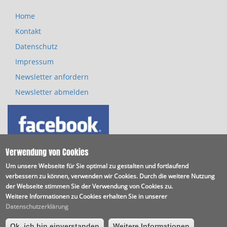
Home
Footer
Kontakt
menu
Datenschutz
Impressum
Newsletter anfordern
Newsletter abmelden
Verwendung von Cookies
Um unsere Webseite für Sie optimal zu gestalten und fortlaufend
verbessern zu können, verwenden wir Cookies. Durch die weitere Nutzung
der Webseite stimmen Sie der Verwendung von Cookies zu.
Weitere Informationen zu Cookies erhalten Sie in unserer
Datenschutzerklärung
Ok, ich bin einverstanden
Weitere Informationen